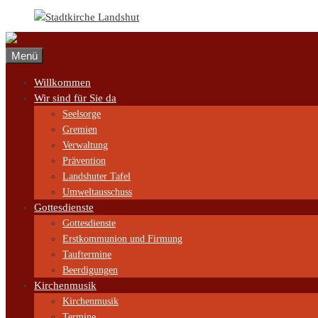
Zum
Inhalt
springen
Menü
Willkommen
Wir sind für Sie da
Seelsorge
Gremien
Verwaltung
Prävention
Landshuter Tafel
Umweltausschuss
Gottesdienste
Gottesdienste
Erstkommunion und Firmung
Tauftermine
Beerdigungen
Kirchenmusik
Kirchenmusik
Termine