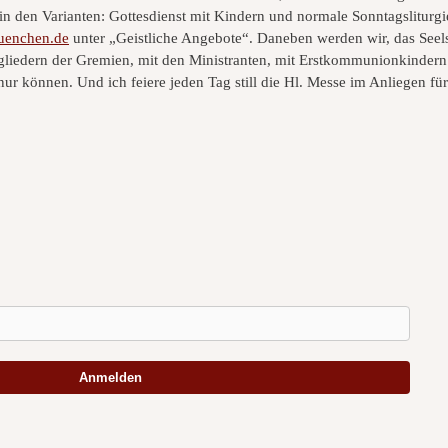
(in den Varianten: Gottesdienst mit Kindern und normale Sonntagsliturgie
uenchen.de
unter „Geistliche Angebote“. Daneben werden wir, das Seel
tgliedern der Gremien, mit den Ministranten, mit Erstkommunionkindern
nur können. Und ich feiere jeden Tag still die Hl. Messe im Anliegen f
Anmelden