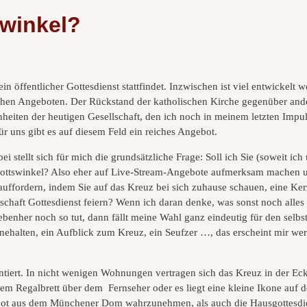
swinkel?
ein öffentlicher Gottesdienst stattfindet. Inzwischen ist viel entwickelt
lichen Angeboten. Der Rückstand der katholischen Kirche gegenüber ande
en der heutigen Gesellschaft, den ich noch in meinem letzten Impuls fe
ür uns gibt es auf diesem Feld ein reiches Angebot.
i stellt sich für mich die grundsätzliche Frage: Soll ich Sie (soweit ich
rgottswinkel? Also eher auf Live-Stream-Angebote aufmerksam machen u
auffordern, indem Sie auf das Kreuz bei sich zuhause schauen, eine Ker
schaft Gottesdienst feiern? Wenn ich daran denke, was sonst noch alles
nher noch so tut, dann fällt meine Wahl ganz eindeutig für den selbst 
nnehalten, ein Aufblick zum Kreuz, ein Seufzer …, das erscheint mir wert
pointiert. In nicht wenigen Wohnungen vertragen sich das Kreuz in der Ec
dem Regalbrett über dem Fernseher oder es liegt eine kleine Ikone auf
bot aus dem Münchener Dom wahrzunehmen, als auch die Hausgottesdien