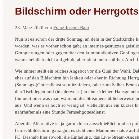
Bildschirm oder Herrgott
28. März 2020
von
Franz Joseph Baur
Nun ist es schon der dritte Sonntag, an dem in der Stadtkirche k
worden, was es vorher schon gab) an internet-gestützten geist
Gruppierungen oder gegenüber den kommunikativen Gepflogenheit
wahrscheinlich nicht aufgeholt, aber nicht mehr spürbar. Auch f
Wie immer stellt ein reiches Angebot vor die Qual der Wahl. Dabe
eher auf den Bildschirm hin lenken oder eher in Richtung Her
(Sonntags-)Gottesdienst so mitzufeiern, oder zum Selber-Beten 
den Tisch legen und (idealerweise) in einer kleinen Hausgemein
flimmert oder was man während des Streamens üblicherweise nebe
aus. Und wenn es noch so wenig ist, vielleicht nur ein kurzes I
nahrhafter als eine Stunde Fernsehgottesdienst.
Aber die Alternative ist ja gar nicht so ausschließlich und so 
Fernsehbildschirm ganz gut, es steht eine Madonnenstatue auf 
PC. Deshalb hier sowohl die Einladung, das Live-Stream-Ange