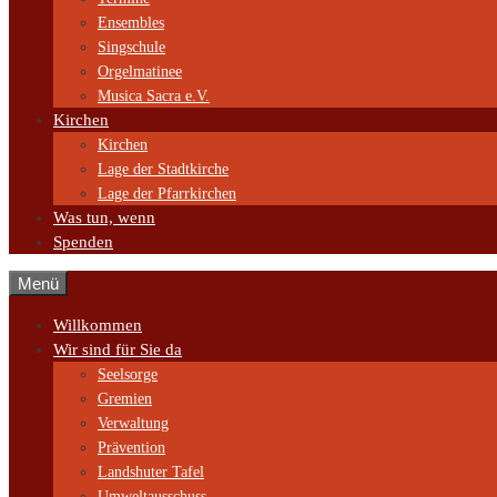
Ensembles
Singschule
Orgelmatinee
Musica Sacra e.V.
Kirchen
Kirchen
Lage der Stadtkirche
Lage der Pfarrkirchen
Was tun, wenn
Spenden
Menü
Willkommen
Wir sind für Sie da
Seelsorge
Gremien
Verwaltung
Prävention
Landshuter Tafel
Umweltausschuss