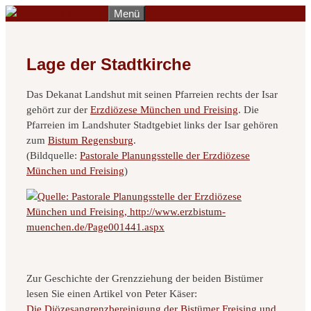
Zum
Menü
Inhalt
springen
Lage der Stadtkirche
Das Dekanat Landshut mit seinen Pfarreien rechts der Isar
gehört zur der
Erzdiözese München und Freising
. Die
Pfarreien im Landshuter Stadtgebiet links der Isar gehören
zum
Bistum Regensburg
.
(Bildquelle:
Pastorale Planungsstelle der Erzdiözese
München und Freising
)
Zur Geschichte der Grenzziehung der beiden Bistümer
lesen Sie einen Artikel von Peter Käser:
Die Diözesangrenzbereinigung der Bistümer Freising und