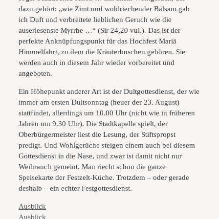
dazu gehört: „wie Zimt und wohlriechender Balsam gab
ich Duft und verbreitete lieblichen Geruch wie die
auserlesenste Myrrhe …“ (Sir 24,20 vul.). Das ist der
perfekte Anknüpfungspunkt für das Hochfest Mariä
Himmelfahrt, zu dem die Kräuterbuschen gehören. Sie
werden auch in diesem Jahr wieder vorbereitet und
angeboten.
Ein Höhepunkt anderer Art ist der Dultgottesdienst, der wie
immer am ersten Dultsonntag (heuer der 23. August)
stattfindet, allerdings um 10.00 Uhr (nicht wie in früheren
Jahren um 9.30 Uhr). Die Stadtkapelle spielt, der
Oberbürgermeister liest die Lesung, der Stiftspropst
predigt. Und Wohlgerüche steigen einem auch bei diesem
Gottesdienst in die Nase, und zwar ist damit nicht nur
Weihrauch gemeint. Man riecht schon die ganze
Speisekarte der Festzelt-Küche. Trotzdem – oder gerade
deshalb – ein echter Festgottesdienst.
Kategorien
Ausblick
Kategorien
Ausblick