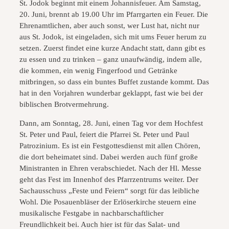
St. Jodok beginnt mit einem Johannisfeuer. Am Samstag,
20. Juni, brennt ab 19.00 Uhr im Pfarrgarten ein Feuer. Die
Ehrenamtlichen, aber auch sonst, wer Lust hat, nicht nur
aus St. Jodok, ist eingeladen, sich mit ums Feuer herum zu
setzen. Zuerst findet eine kurze Andacht statt, dann gibt es
zu essen und zu trinken – ganz unaufwändig, indem alle,
die kommen, ein wenig Fingerfood und Getränke
mitbringen, so dass ein buntes Buffet zustande kommt. Das
hat in den Vorjahren wunderbar geklappt, fast wie bei der
biblischen Brotvermehrung.
Dann, am Sonntag, 28. Juni, einen Tag vor dem Hochfest
St. Peter und Paul, feiert die Pfarrei St. Peter und Paul
Patrozinium. Es ist ein Festgottesdienst mit allen Chören,
die dort beheimatet sind. Dabei werden auch fünf große
Ministranten in Ehren verabschiedet. Nach der Hl. Messe
geht das Fest im Innenhof des Pfarrzentrums weiter. Der
Sachausschuss „Feste und Feiern“ sorgt für das leibliche
Wohl. Die Posauenbläser der Erlöserkirche steuern eine
musikalische Festgabe in nachbarschaftlicher
Freundlichkeit bei. Auch hier ist für das Salat- und