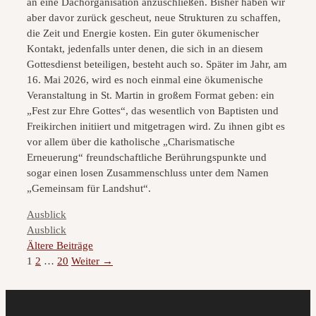
an eine Dachorganisation anzuschließen. Bisher haben wir
aber davor zurück gescheut, neue Strukturen zu schaffen,
die Zeit und Energie kosten. Ein guter ökumenischer
Kontakt, jedenfalls unter denen, die sich in an diesem
Gottesdienst beteiligen, besteht auch so. Später im Jahr, am
16. Mai 2026, wird es noch einmal eine ökumenische
Veranstaltung in St. Martin in großem Format geben: ein
„Fest zur Ehre Gottes“, das wesentlich von Baptisten und
Freikirchen initiiert und mitgetragen wird. Zu ihnen gibt es
vor allem über die katholische „Charismatische
Erneuerung“ freundschaftliche Berührungspunkte und
sogar einen losen Zusammenschluss unter dem Namen
„Gemeinsam für Landshut“.
Kategorien
Ausblick
Kategorien
Ausblick
Ältere Beiträge
Seite
Seite
Seite
1
2
…
20
Weiter
→