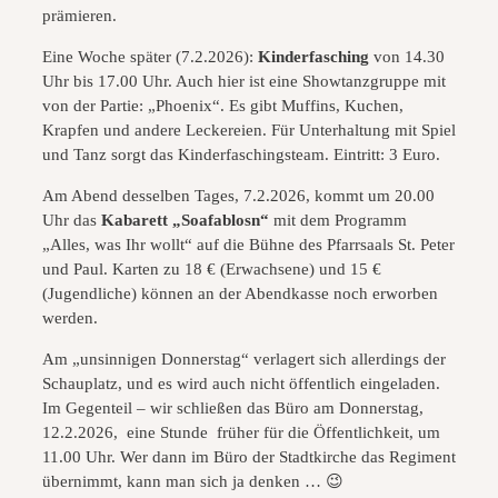
prämieren.
Eine Woche später (7.2.2026):
Kinderfasching
von 14.30
Uhr bis 17.00 Uhr. Auch hier ist eine Showtanzgruppe mit
von der Partie: „Phoenix“. Es gibt Muffins, Kuchen,
Krapfen und andere Leckereien. Für Unterhaltung mit Spiel
und Tanz sorgt das Kinderfaschingsteam. Eintritt: 3 Euro.
Am Abend desselben Tages, 7.2.2026, kommt um 20.00
Uhr das
Kabarett „Soafablosn“
mit dem Programm
„Alles, was Ihr wollt“ auf die Bühne des Pfarrsaals St. Peter
und Paul. Karten zu 18 € (Erwachsene) und 15 €
(Jugendliche) können an der Abendkasse noch erworben
werden.
Am „unsinnigen Donnerstag“ verlagert sich allerdings der
Schauplatz, und es wird auch nicht öffentlich eingeladen.
Im Gegenteil – wir schließen das Büro am Donnerstag,
12.2.2026, eine Stunde früher für die Öffentlichkeit, um
11.00 Uhr. Wer dann im Büro der Stadtkirche das Regiment
übernimmt, kann man sich ja denken … 😉