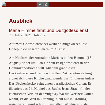
Zum
Menü
Inhalt
springen
Ausblick
Mariä Himmelfahrt und Dultgottesdienst
23. Juli 2026
21. Juli 2026
Auf zwei Gottesdienste sei werbend hingewiesen, die
Höhepunkte unserer Feiern im August.
Am Hochfest der Aufnahme Mariens in den Himmel (15.
August) findet um 9.30 Uhr ein Festgottesdienst in der
Dominikanerkirche statt. Mit dem grandiosen
Deckenfresko und der prachtvollen Rokoko-Ausstattung
eignet sich diese Kirche ganz wunderbar für diesen Anlass.
Das Deckenfresko zeigt einen paradiesischen Garten. Es
illustriert das 24. Kapitel des Buchs Jesus Sirach (in der
lateinischen Version der Vulgata). Wo die Weisheit Gottes
wohnt, ist die Welt in Ordnung, nicht nur in Ordnung,
sogar bezaubernd schön … mit allem Wohlgeruch, der