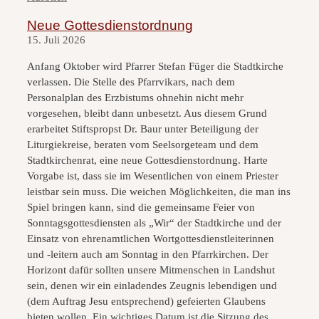
Neue Gottesdienstordnung
15. Juli 2026
Anfang Oktober wird Pfarrer Stefan Füger die Stadtkirche
verlassen. Die Stelle des Pfarrvikars, nach dem
Personalplan des Erzbistums ohnehin nicht mehr
vorgesehen, bleibt dann unbesetzt. Aus diesem Grund
erarbeitet Stiftspropst Dr. Baur unter Beteiligung der
Liturgiekreise, beraten vom Seelsorgeteam und dem
Stadtkirchenrat, eine neue Gottesdienstordnung. Harte
Vorgabe ist, dass sie im Wesentlichen von einem Priester
leistbar sein muss. Die weichen Möglichkeiten, die man ins
Spiel bringen kann, sind die gemeinsame Feier von
Sonntagsgottesdiensten als „Wir“ der Stadtkirche und der
Einsatz von ehrenamtlichen Wortgottesdienstleiterinnen
und -leitern auch am Sonntag in den Pfarrkirchen. Der
Horizont dafür sollten unsere Mitmenschen in Landshut
sein, denen wir ein einladendes Zeugnis lebendigen und
(dem Auftrag Jesu entsprechend) gefeierten Glaubens
bieten wollen. Ein wichtiges Datum ist die Sitzung des