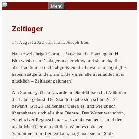
Zum
Menü
Inhalt
springen
Zeltlager
14. August 2022
von
Franz Joseph Baur
Nach zweijähriger Corona-Pause hat die Pfarrjugend Hl.
Blut wieder ein Zeltlager ausgerichtet, und siehe da, die
alte Tradition ist nicht abgerissen, die bewährten Highlights
haben stattgefunden, am Ende waren alle übermüdet, aber
glücklich – Zeltlager gelungen!
Am Sonntag, 31. Juli, wurde in Oberkühbach bei Adlkofen
die Fahne gehisst. Der Standort hatte sich schon 2019
bewährt. Gut 25 Teilnehmer waren es, und wie üblich
übernahmen auch alle ihre Dienste. Das Wetter war schön,
ein einziger Regenschauer war zu überstehen … und der
nächtliche Überfall natürlich. Wenn es dabei zu
Schrammen und Beulen kam, trägt man sie mit Stolz