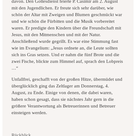
davon. Den Gottesdienst feierte P. Casimir am 2. August
mit den Jugendlichen. Er freute sich sehr darüber, wie
schön der Altar mit Zweigen und Blumen geschmückt war
und wie schön die Fürbitten und die Musik vorbereitet
waren. Er predigte den Kindern über die Freundschaft mit
Jesus, mit den Mitmenschen und mit der Natur.
Anschließend wurde gegrillt. Es war eine Stimmung fast
wie im Evangelium: „Jesus ordnete an, die Leute sollten
sich ins Gras setzen. Und er nahm die fünf Brote und die
zwei Fische, blickte zum Himmel auf, sprach den Lobpreis
…“
Unfallfrei, geschafft von der großen Hitze, übermüdet und
überglücklich ging das Zeltlager am Donnerstag, 4.
August, zu Ende. Einige von denen, die dabei waren,
haben schon gesagt, dass sie nächstes Jahr gern in die
größere Verantwortung als Betreuerinnen und Betreuer
einsteigen werden.
Kategorien
Rückblick