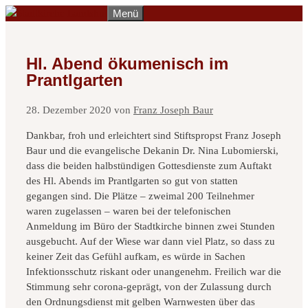
Zum
Menü
Inhalt
springen
Hl. Abend ökumenisch im
Prantlgarten
28. Dezember 2020
von
Franz Joseph Baur
Dankbar, froh und erleichtert sind Stiftspropst Franz Joseph
Baur und die evangelische Dekanin Dr. Nina Lubomierski,
dass die beiden halbstündigen Gottesdienste zum Auftakt
des Hl. Abends im Prantlgarten so gut von statten
gegangen sind. Die Plätze – zweimal 200 Teilnehmer
waren zugelassen – waren bei der telefonischen
Anmeldung im Büro der Stadtkirche binnen zwei Stunden
ausgebucht. Auf der Wiese war dann viel Platz, so dass zu
keiner Zeit das Gefühl aufkam, es würde in Sachen
Infektionsschutz riskant oder unangenehm. Freilich war die
Stimmung sehr corona-geprägt, von der Zulassung durch
den Ordnungsdienst mit gelben Warnwesten über das