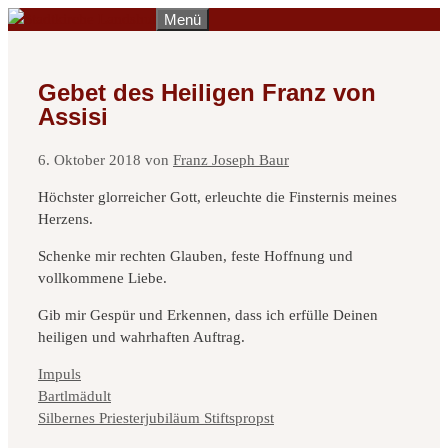
Zum
Menü
Inhalt
springen
Gebet des Heiligen Franz von
Assisi
6. Oktober 2018
von
Franz Joseph Baur
Höchster glorreicher Gott, erleuchte die Finsternis meines
Herzens.
Schenke mir rechten Glauben, feste Hoffnung und
vollkommene Liebe.
Gib mir Gespür und Erkennen, dass ich erfülle Deinen
heiligen und wahrhaften Auftrag.
Kategorien
Impuls
Bartlmädult
Silbernes Priesterjubiläum Stiftspropst