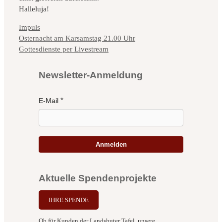
Halleluja!
Kategorien
Impuls
Osternacht am Karsamstag 21.00 Uhr
Gottesdienste per Livestream
Newsletter-Anmeldung
E-Mail
Anmelden
Aktuelle Spendenprojekte
IHRE SPENDE
Ob für Kunden der Landshuter Tafel, unsere