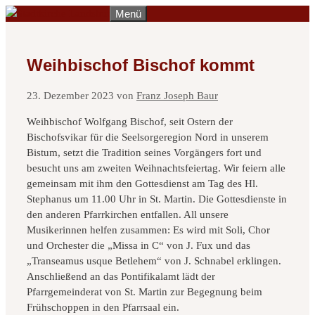
Zum
Menü
Inhalt
springen
Weihbischof Bischof kommt
23. Dezember 2023
von
Franz Joseph Baur
Weihbischof Wolfgang Bischof, seit Ostern der
Bischofsvikar für die Seelsorgeregion Nord in unserem
Bistum, setzt die Tradition seines Vorgängers fort und
besucht uns am zweiten Weihnachtsfeiertag. Wir feiern alle
gemeinsam mit ihm den Gottesdienst am Tag des Hl.
Stephanus um 11.00 Uhr in St. Martin. Die Gottesdienste in
den anderen Pfarrkirchen entfallen. All unsere
Musikerinnen helfen zusammen: Es wird mit Soli, Chor
und Orchester die „Missa in C“ von J. Fux und das
„Transeamus usque Betlehem“ von J. Schnabel erklingen.
Anschließend an das Pontifikalamt lädt der
Pfarrgemeinderat von St. Martin zur Begegnung beim
Frühschoppen in den Pfarrsaal ein.