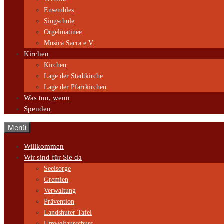
Ensembles
Singschule
Orgelmatinee
Musica Sacra e.V.
Kirchen
Kirchen
Lage der Stadtkirche
Lage der Pfarrkirchen
Was tun, wenn
Spenden
Menü
Willkommen
Wir sind für Sie da
Seelsorge
Gremien
Verwaltung
Prävention
Landshuter Tafel
Umweltausschuss