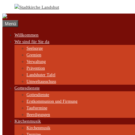
Zum
Inhalt
springen
Menü
Willkommen
Wir sind für Sie da
Seelsorge
Gremien
Verwaltung
Prävention
Landshuter Tafel
Umweltausschuss
Gottesdienste
Gottesdienste
Erstkommunion und Firmung
Tauftermine
Beerdigungen
Kirchenmusik
Kirchenmusik
Termine