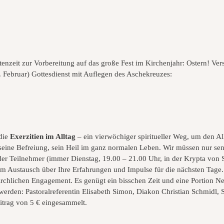
tenzeit zur Vorbereitung auf das große Fest im Kirchenjahr: Ostern! Ver
 Februar) Gottesdienst mit Auflegen des Aschekreuzes:
die
Exerzitien im Alltag
– ein vierwöchiger spiritueller Weg, um den Al
seine Befreiung, sein Heil im ganz normalen Leben. Wir müssen nur sen
er Teilnehmer (immer Dienstag, 19.00 – 21.00 Uhr, in der Krypta von S
um Austausch über Ihre Erfahrungen und Impulse für die nächsten Tage
irchlichen Engagement. Es genügt ein bisschen Zeit und eine Portion 
 werden: Pastoralreferentin Elisabeth Simon, Diakon Christian Schmidl,
eitrag von 5 € eingesammelt.