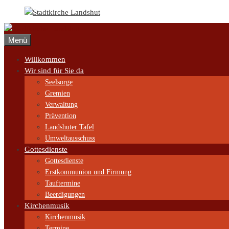
Zum
Inhalt
springen
Menü
Willkommen
Wir sind für Sie da
Seelsorge
Gremien
Verwaltung
Prävention
Landshuter Tafel
Umweltausschuss
Gottesdienste
Gottesdienste
Erstkommunion und Firmung
Tauftermine
Beerdigungen
Kirchenmusik
Kirchenmusik
Termine