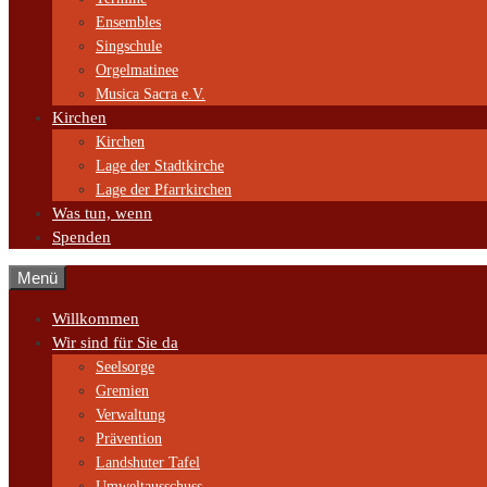
Ensembles
Singschule
Orgelmatinee
Musica Sacra e.V.
Kirchen
Kirchen
Lage der Stadtkirche
Lage der Pfarrkirchen
Was tun, wenn
Spenden
Menü
Willkommen
Wir sind für Sie da
Seelsorge
Gremien
Verwaltung
Prävention
Landshuter Tafel
Umweltausschuss