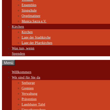
Ensembles
Singschule
Orgelmatinee
Musica Sacra e.V.
Kirchen
Kirchen
Lage der Stadtkirche
Lage der Pfarrkirchen
Was tun, wenn
Spenden
Menü
Willkommen
Wir sind für Sie da
Seelsorge
Gremien
Verwaltung
Prävention
Landshuter Tafel
Umweltausschuss