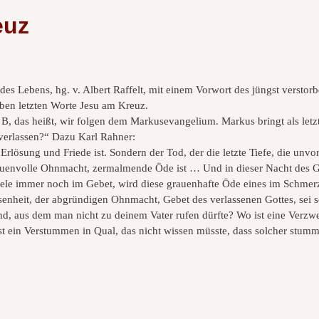
euz
des Lebens, hg. v. Albert Raffelt, mit einem Vorwort des jüngst versto
eben letzten Worte Jesu am Kreuz.
B, das heißt, wir folgen dem Markusevangelium. Markus bringt als letz
verlassen?“ Dazu Karl Rahner:
rlösung und Friede ist. Sondern der Tod, der die letzte Tiefe, die unvor
grauenvolle Ohnmacht, zermalmende Öde ist … Und in dieser Nacht des Ge
e Seele immer noch im Gebet, wird diese grauenhafte Öde eines im Schme
ssenheit, der abgründigen Ohnmacht, Gebet des verlassenen Gottes, sei 
und, aus dem man nicht zu deinem Vater rufen dürfte? Wo ist eine Verzwei
t ein Verstummen in Qual, das nicht wissen müsste, dass solcher stumm