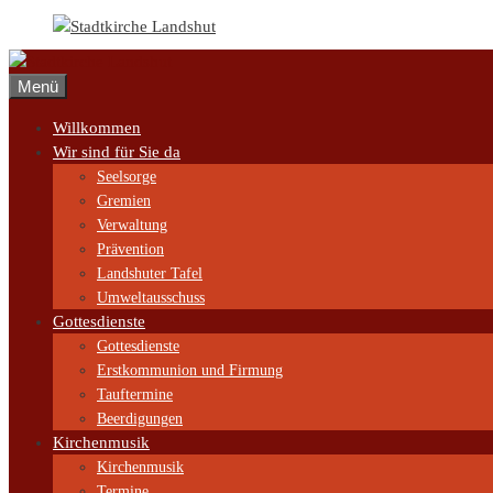
Zum
Inhalt
springen
Menü
Willkommen
Wir sind für Sie da
Seelsorge
Gremien
Verwaltung
Prävention
Landshuter Tafel
Umweltausschuss
Gottesdienste
Gottesdienste
Erstkommunion und Firmung
Tauftermine
Beerdigungen
Kirchenmusik
Kirchenmusik
Termine