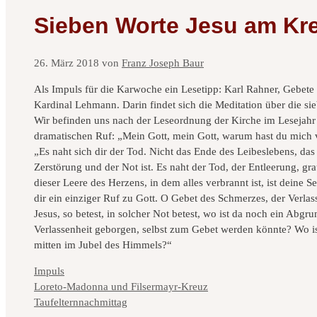
Sieben Worte Jesu am Kr
26. März 2018
von
Franz Joseph Baur
Als Impuls für die Karwoche ein Lesetipp: Karl Rahner, Gebete 
Kardinal Lehmann. Darin findet sich die Meditation über die si
Wir befinden uns nach der Leseordnung der Kirche im Lesejahr 
dramatischen Ruf: „Mein Gott, mein Gott, warum hast du mich 
„Es naht sich dir der Tod. Nicht das Ende des Leibeslebens, das E
Zerstörung und der Not ist. Es naht der Tod, der Entleerung, 
dieser Leere des Herzens, in dem alles verbrannt ist, ist dein
dir ein einziger Ruf zu Gott. O Gebet des Schmerzes, der Verla
Jesus, so betest, in solcher Not betest, wo ist da noch ein Abgr
Verlassenheit geborgen, selbst zum Gebet werden könnte? Wo is
mitten im Jubel des Himmels?“
Kategorien
Impuls
Loreto-Madonna und Filsermayr-Kreuz
Taufelternnachmittag