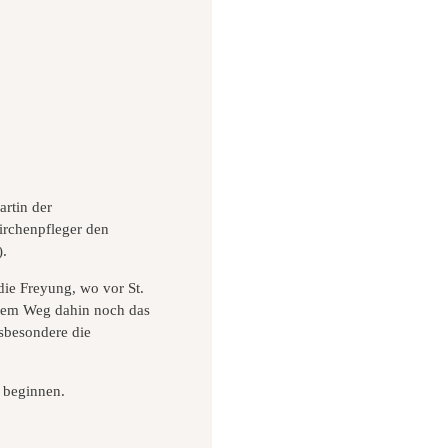
artin der
Kirchenpfleger den
).
ie Freyung, wo vor St.
 dem Weg dahin noch das
nsbesondere die
u beginnen.