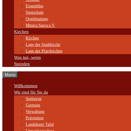
Ensembles
Singschule
Orgelmatinee
Musica Sacra e.V.
Kirchen
Kirchen
Lage der Stadtkirche
Lage der Pfarrkirchen
Was tun, wenn
Spenden
Menü
Willkommen
Wir sind für Sie da
Seelsorge
Gremien
Verwaltung
Prävention
Landshuter Tafel
Umweltausschuss