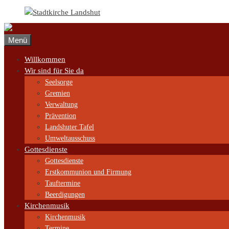
Zum
Inhalt
springen
Menü
Willkommen
Wir sind für Sie da
Seelsorge
Gremien
Verwaltung
Prävention
Landshuter Tafel
Umweltausschuss
Gottesdienste
Gottesdienste
Erstkommunion und Firmung
Tauftermine
Beerdigungen
Kirchenmusik
Kirchenmusik
Termine