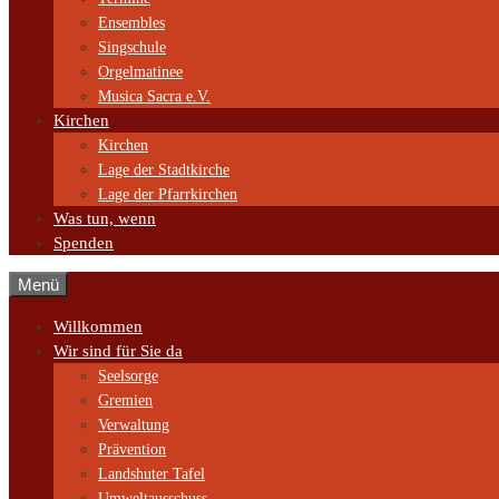
Ensembles
Singschule
Orgelmatinee
Musica Sacra e.V.
Kirchen
Kirchen
Lage der Stadtkirche
Lage der Pfarrkirchen
Was tun, wenn
Spenden
Menü
Willkommen
Wir sind für Sie da
Seelsorge
Gremien
Verwaltung
Prävention
Landshuter Tafel
Umweltausschuss