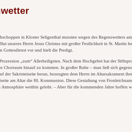
wetter
ühschoppen in Kloster Seligenthal mussten wegen des Regenswetters a
t unseres Herrn Jesus Christus mit großer Festlichkeit in St. Martin b
 Gottesdienst vor und hielt die Predigt.
 Prozession „zum“ Allerheiligsten. Nach dem Hochgebet hat der Stiftsprop
en Chorraum hinauf zu kommen. In großer Ruhe – man ließ sich gegensei
uf der Sakristeiseite heran, bezeugten dem Herrn im Altarsakrament i
lseite am Altar die Hl. Kommunion. Diese Gestaltung von Fronleichnam 
 Atmosphäre weithin gelobt. – Aber für die kommenden Jahre hoffen wi