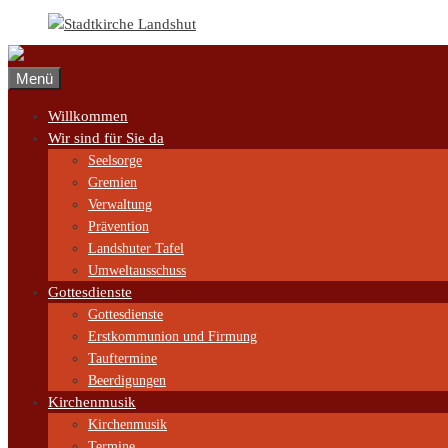
Zum
Inhalt
springen
Menü
Willkommen
Wir sind für Sie da
Seelsorge
Gremien
Verwaltung
Prävention
Landshuter Tafel
Umweltausschuss
Gottesdienste
Gottesdienste
Erstkommunion und Firmung
Tauftermine
Beerdigungen
Kirchenmusik
Kirchenmusik
Termine