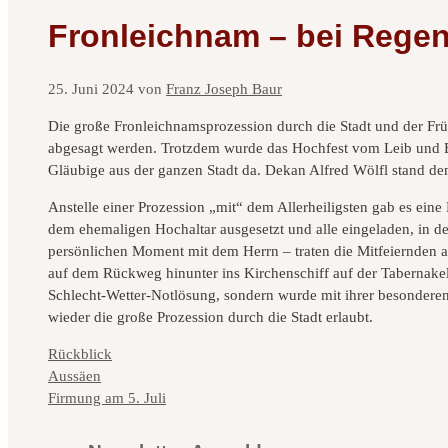
Fronleichnam – bei Regen
25. Juni 2024
von
Franz Joseph Baur
Die große Fronleichnamsprozession durch die Stadt und der Fr
abgesagt werden. Trotzdem wurde das Hochfest vom Leib und Blu
Gläubige aus der ganzen Stadt da. Dekan Alfred Wölfl stand dem
Anstelle einer Prozession „mit“ dem Allerheiligsten gab es eine
dem ehemaligen Hochaltar ausgesetzt und alle eingeladen, in d
persönlichen Moment mit dem Herrn – traten die Mitfeiernden a
auf dem Rückweg hinunter ins Kirchenschiff auf der Tabernake
Schlecht-Wetter-Notlösung, sondern wurde mit ihrer besonderen
wieder die große Prozession durch die Stadt erlaubt.
Kategorien
Rückblick
Aussäen
Firmung am 5. Juli