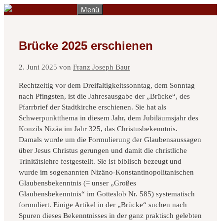
Zum
Menü
Inhalt
springen
Brücke 2025 erschienen
2. Juni 2025
von
Franz Joseph Baur
Rechtzeitig vor dem Dreifaltigkeitssonntag, dem Sonntag
nach Pfingsten, ist die Jahresausgabe der „Brücke“, des
Pfarrbrief der Stadtkirche erschienen. Sie hat als
Schwerpunktthema in diesem Jahr, dem Jubiläumsjahr des
Konzils Nizäa im Jahr 325, das Christusbekenntnis.
Damals wurde um die Formulierung der Glaubensaussagen
über Jesus Christus gerungen und damit die christliche
Trinitätslehre festgestellt. Sie ist biblisch bezeugt und
wurde im sogenannten Nizäno-Konstantinopolitanischen
Glaubensbekenntnis (= unser „Großes
Glaubensbekenntnis“ im Gotteslob Nr. 585) systematisch
formuliert. Einige Artikel in der „Brücke“ suchen nach
Spuren dieses Bekenntnisses in der ganz praktisch gelebten