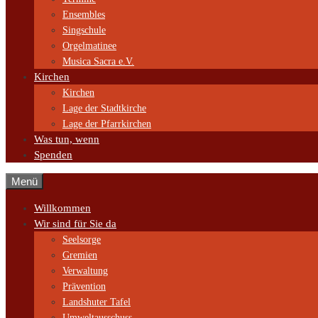
Ensembles
Singschule
Orgelmatinee
Musica Sacra e.V.
Kirchen
Kirchen
Lage der Stadtkirche
Lage der Pfarrkirchen
Was tun, wenn
Spenden
Menü
Willkommen
Wir sind für Sie da
Seelsorge
Gremien
Verwaltung
Prävention
Landshuter Tafel
Umweltausschuss