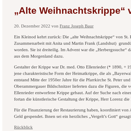
„Alte Weihnachtskrippe“ v
20. Dezember 2022
von
Franz Joseph Baur
Ein Kleinod kehrt zurück: Die „alte Weihnachtskrippe“ von St.
Zusammenarbeit mit Anita und Martin Frank (Landshut) grundübe
worden. Sie ist dreiteilig. Im Advent war die „Herbergssuche“
aus dem Morgenland dazu.
Gestalter der Krippe war Dr. med. Otto Ellenrieder (* 1890, + 
jene charakteristische Form der Heimatkrippe, die als „Bayerwa
entstand Mitte der 1950er Jahre für die Pfarrkirche St. Peter un
Oberammergauer Bildschnitzer lieferten dazu die Figuren, die v
Ellenrieder entworfene Krippe gebaut. Auf der Suche nach einem 
fortan die künstlerische Gestaltung der Krippe, Herr Lorenz di
Für die Finanzierung der Restaurierung haben, koordiniert von
Geld gespendet. Ihnen sei ein herzliches „Vergelt’s Gott“ gesagt
Kategorien
Rückblick