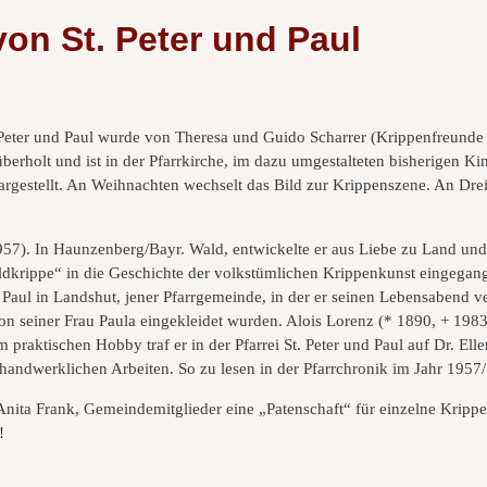
on St. Peter und Paul
 Peter und Paul wurde von Theresa und Guido Scharrer (Krippenfreunde 
rholt und ist in der Pfarrkirche, im dazu umgestalteten bisherigen Kin
 dargestellt. An Weihnachten wechselt das Bild zur Krippenszene. An D
1957). In Haunzenberg/Bayr. Wald, entwickelte er aus Liebe zu Land un
ldkrippe“ in die Geschichte der volkstümlichen Krippenkunst eingegange
d Paul in Landshut, jener Pfarrgemeinde, in der er seinen Lebensabend v
on seiner Frau Paula eingekleidet wurden. Alois Lorenz (* 1890, + 1983
praktischen Hobby traf er in der Pfarrei St. Peter und Paul auf Dr. Ell
e handwerklichen Arbeiten. So zu lesen in der Pfarrchronik im Jahr 1957
 Anita Frank, Gemeindemitglieder eine „Patenschaft“ für einzelne Kri
!