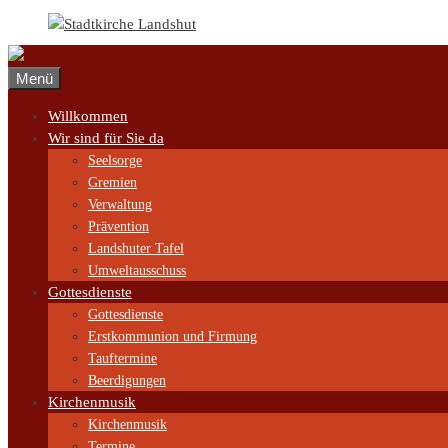
Zum
Inhalt
springen
Menü
Willkommen
Wir sind für Sie da
Seelsorge
Gremien
Verwaltung
Prävention
Landshuter Tafel
Umweltausschuss
Gottesdienste
Gottesdienste
Erstkommunion und Firmung
Tauftermine
Beerdigungen
Kirchenmusik
Kirchenmusik
Termine