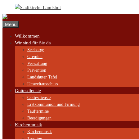
Zum
Inhalt
springen
Menü
Willkommen
Wir sind für Sie da
Seelsorge
Gremien
Verwaltung
Prävention
Landshuter Tafel
Umweltausschuss
Gottesdienste
Gottesdienste
Erstkommunion und Firmung
Tauftermine
Beerdigungen
Kirchenmusik
Kirchenmusik
Termine