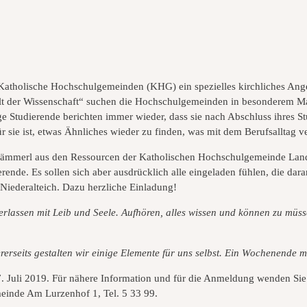
Katholische Hochschulgemeinden (KHG) ein spezielles kirchliches Ang
lt der Wissenschaft“ suchen die Hochschulgemeinden in besonderem Maß
ige Studierende berichten immer wieder, dass sie nach Abschluss ihres S
 sie ist, etwas Ähnliches wieder zu finden, was mit dem Berufsalltag v
Hämmerl aus den Ressourcen der Katholischen Hochschulgemeinde Land
de. Es sollen sich aber ausdrücklich alle eingeladen fühlen, die daran
Niederalteich. Dazu herzliche Einladung!
erlassen mit Leib und Seele. Aufhören, alles wissen und können zu müss
erseits gestalten wir einige Elemente für uns selbst.
Ein Wochenende mi
 7. Juli 2019. Für nähere Information und für die Anmeldung wenden Sie
meinde Am Lurzenhof 1, Tel. 5 33 99.