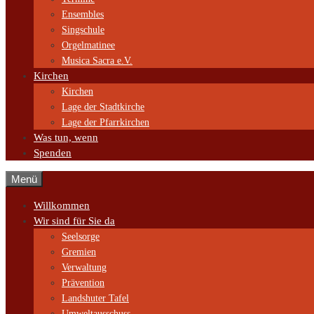
Ensembles
Singschule
Orgelmatinee
Musica Sacra e.V.
Kirchen
Kirchen
Lage der Stadtkirche
Lage der Pfarrkirchen
Was tun, wenn
Spenden
Menü
Willkommen
Wir sind für Sie da
Seelsorge
Gremien
Verwaltung
Prävention
Landshuter Tafel
Umweltausschuss