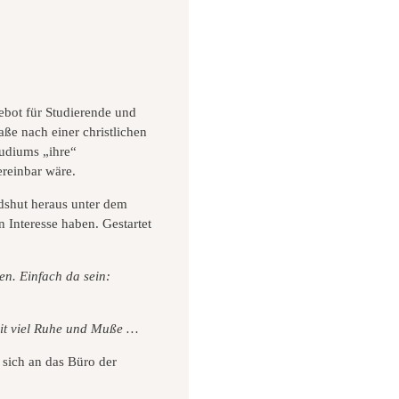
ebot für Studierende und
e nach einer christlichen
tudiums „ihre“
ereinbar wäre.
shut heraus unter dem
 Interesse haben. Gestartet
en. Einfach da sein:
t viel Ruhe und Muße …
 sich an das Büro der