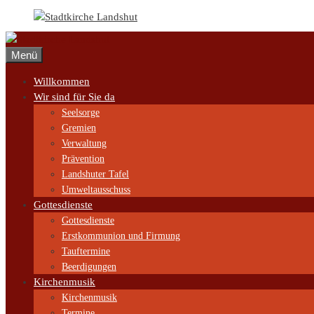
Zum
Inhalt
springen
Menü
Willkommen
Wir sind für Sie da
Seelsorge
Gremien
Verwaltung
Prävention
Landshuter Tafel
Umweltausschuss
Gottesdienste
Gottesdienste
Erstkommunion und Firmung
Tauftermine
Beerdigungen
Kirchenmusik
Kirchenmusik
Termine