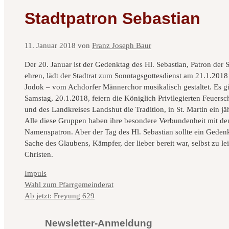
Stadtpatron Sebastian
11. Januar 2018
von
Franz Joseph Baur
Der 20. Januar ist der Gedenktag des Hl. Sebastian, Patron der
ehren, lädt der Stadtrat zum Sonntagsgottesdienst am 21.1.2018 e
Jodok – vom Achdorfer Männerchor musikalisch gestaltet. Es gi
Samstag, 20.1.2018, feiern die Königlich Privilegierten Feuersc
und des Landkreises Landshut die Tradition, in St. Martin ein j
Alle diese Gruppen haben ihre besondere Verbundenheit mit dem 
Namenspatron. Aber der Tag des Hl. Sebastian sollte ein Gedenkt
Sache des Glaubens, Kämpfer, der lieber bereit war, selbst zu le
Christen.
Kategorien
Impuls
Wahl zum Pfarrgemeinderat
Ab jetzt: Freyung 629
Newsletter-Anmeldung