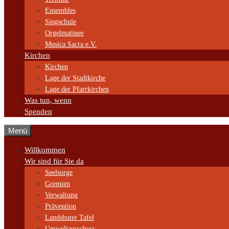
Ensembles
Singschule
Orgelmatinee
Musica Sacra e.V.
Kirchen
Kirchen
Lage der Stadtkirche
Lage der Pfarrkirchen
Was tun, wenn
Spenden
Menü
Willkommen
Wir sind für Sie da
Seelsorge
Gremien
Verwaltung
Prävention
Landshuter Tafel
Umweltausschuss