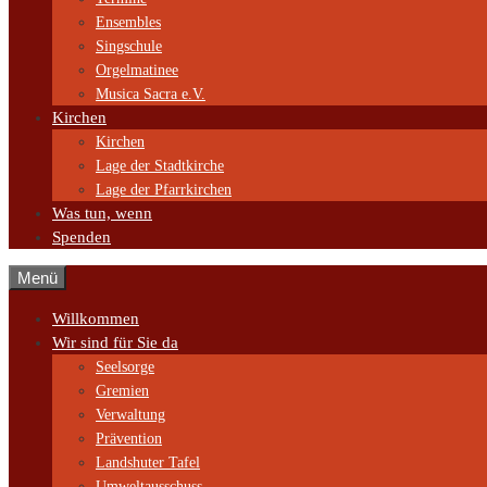
Ensembles
Singschule
Orgelmatinee
Musica Sacra e.V.
Kirchen
Kirchen
Lage der Stadtkirche
Lage der Pfarrkirchen
Was tun, wenn
Spenden
Menü
Willkommen
Wir sind für Sie da
Seelsorge
Gremien
Verwaltung
Prävention
Landshuter Tafel
Umweltausschuss