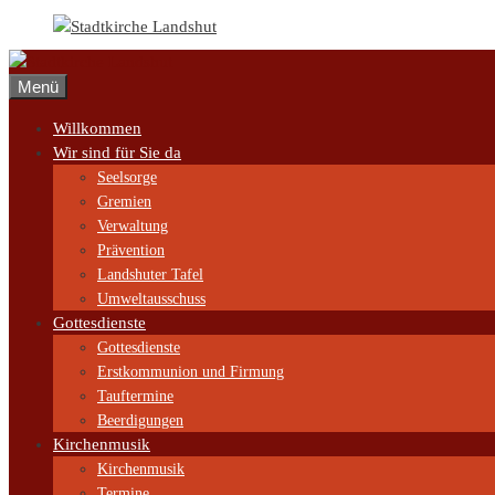
Zum
Inhalt
springen
Menü
Willkommen
Wir sind für Sie da
Seelsorge
Gremien
Verwaltung
Prävention
Landshuter Tafel
Umweltausschuss
Gottesdienste
Gottesdienste
Erstkommunion und Firmung
Tauftermine
Beerdigungen
Kirchenmusik
Kirchenmusik
Termine