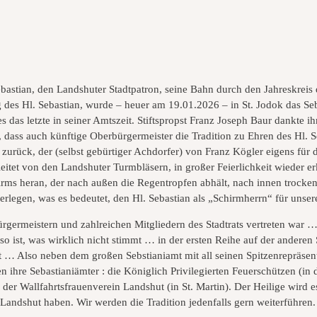
bastian, den Landshuter Stadtpatron, seine Bahn durch den Jahreskreis 
 des Hl. Sebastian, wurde – heuer am 19.01.2026 – in St. Jodok das Seb
 das letzte in seiner Amtszeit. Stiftspropst Franz Joseph Baur dankte i
f, dass auch künftige Oberbürgermeister die Tradition zu Ehren des Hl. S
 zurück, der (selbst gebürtiger Achdorfer) von Franz Kögler eigens fü
itet von den Landshuter Turmbläsern, in großer Feierlichkeit wieder erk
chirms heran, der nach außen die Regentropfen abhält, nach innen trock
rlegen, was es bedeutet, den Hl. Sebastian als „Schirmherrn“ für unser
ürgermeistern und zahlreichen Mitgliedern des Stadtrats vertreten war …
so ist, was wirklich nicht stimmt … in der ersten Reihe auf der anderen 
ht … Also neben dem großen Sebstianiamt mit all seinen Spitzenrepräsen
 ihre Sebastianiämter : die Königlich Privilegierten Feuerschützen (in d
der Wallfahrtsfrauenverein Landshut (in St. Martin). Der Heilige wird e
f Landshut haben. Wir werden die Tradition jedenfalls gern weiterführen.