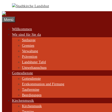
Zum
Inhalt
springen
Menü
Willkommen
Wir sind für Sie da
Seelsorge
Gremien
Verwaltung
Prävention
Landshuter Tafel
Umweltausschuss
Gottesdienste
Gottesdienste
Erstkommunion und Firmung
Tauftermine
Beerdigungen
Kirchenmusik
Kirchenmusik
Termine