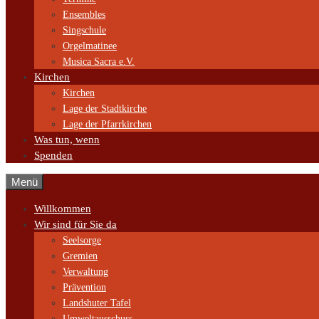
Ensembles
Singschule
Orgelmatinee
Musica Sacra e.V.
Kirchen
Kirchen
Lage der Stadtkirche
Lage der Pfarrkirchen
Was tun, wenn
Spenden
Menü
Willkommen
Wir sind für Sie da
Seelsorge
Gremien
Verwaltung
Prävention
Landshuter Tafel
Umweltausschuss