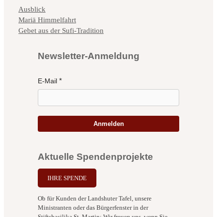
Kategorien
Ausblick
Mariä Himmelfahrt
Gebet aus der Sufi-Tradition
Newsletter-Anmeldung
E-Mail
Anmelden
Aktuelle Spendenprojekte
IHRE SPENDE
Ob für Kunden der Landshuter Tafel, unsere
Ministranten oder das Bürgerfenster in der
Stiftsbasilika St. Martin: Wir freuen uns, wenn Sie